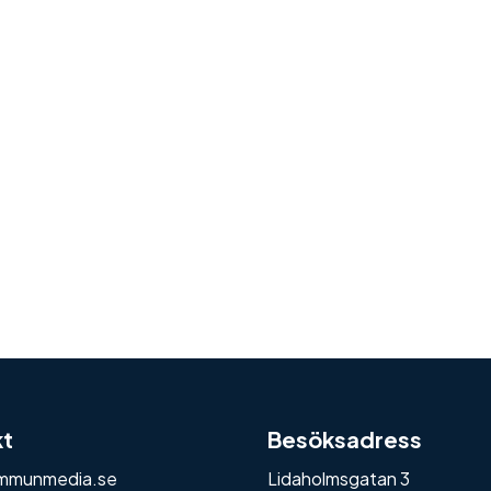
kt
Besöksadress
mmunmedia.se
Lidaholmsgatan 3