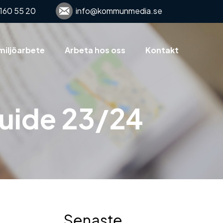
160 55 20
info@kommunmedia.se
miljöarbete
Arbeta hos oss
Kontakt
guide 23/24
Senaste