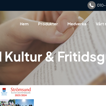
010-
Hem
Produkter
Medverka
Vårt 
Kultur & Fritids