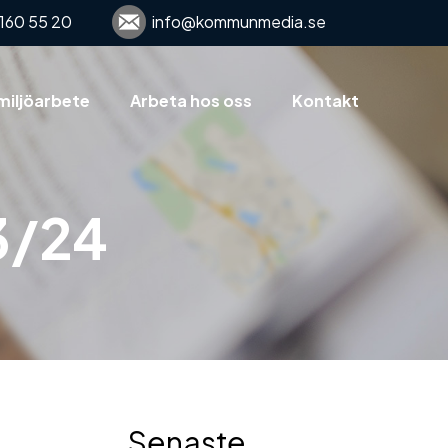
160 55 20
info@kommunmedia.se
miljöarbete
Arbeta hos oss
Kontakt
3/24
Senaste