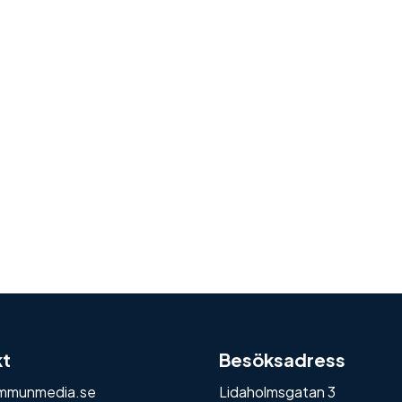
kt
Besöksadress
mmunmedia.se
Lidaholmsgatan 3