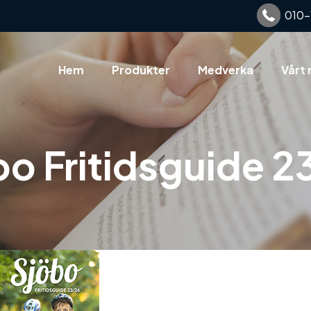
010-
Hem
Produkter
Medverka
Vårt 
bo Fritidsguide 2