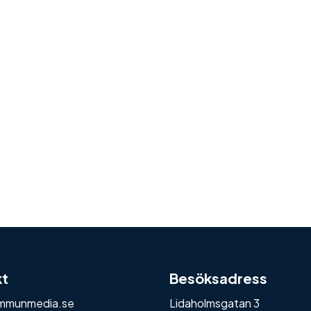
kt
Besöksadress
mmunmedia.se
Lidaholmsgatan 3