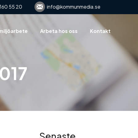
160 55 20
info@kommunmedia.se
miljöarbete
Arbeta hos oss
Kontakt
2017
Senaste