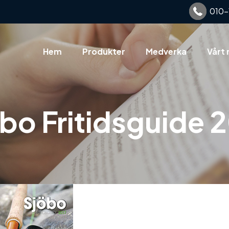
010-
Hem
Produkter
Medverka
Vårt 
bo Fritidsguide 