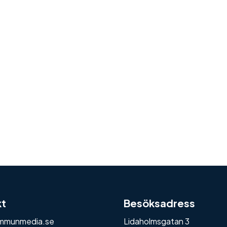
kt
Besöksadress
mmunmedia.se
Lidaholmsgatan 3