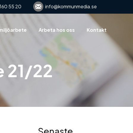
160 55 20
info@kommunmedia.se
miljöarbete
Arbeta hos oss
Kontakt
e 21/22
Senaste