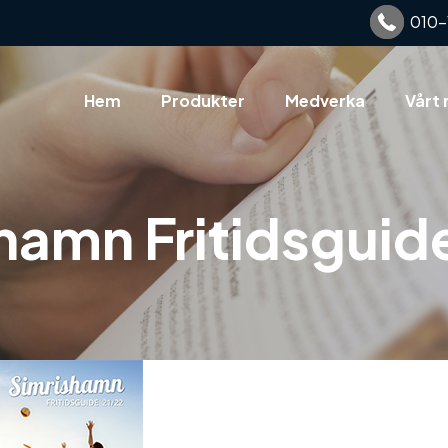
010-
Hem
Produkter
Medverka
Vårt 
hamn Fritidsguid