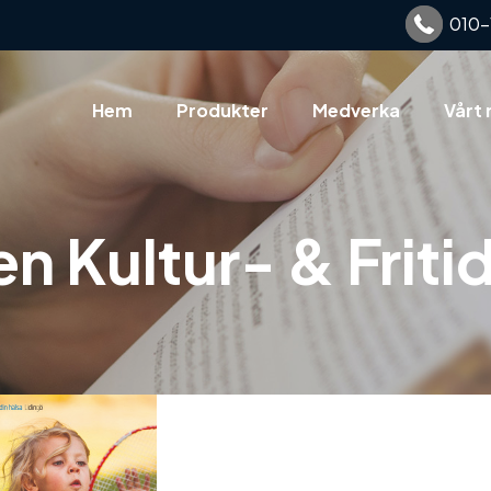
010-
Hem
Produkter
Medverka
Vårt 
n Kultur- & Friti