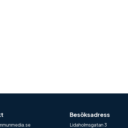
kt
Besöksadress
mmunmedia.se
Lidaholmsgatan 3