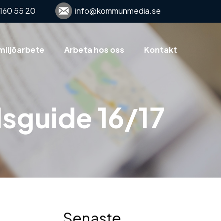
160 55 20
info@kommunmedia.se
miljöarbete
Arbeta hos oss
Kontakt
dsguide 16/17
Senaste