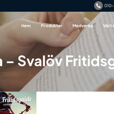
010-
Hem
Produkter
Medverka
Vårt 
 – Svalöv Fritids