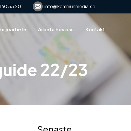
160 55 20
info@kommunmedia.se
miljöarbete
Arbeta hos oss
Kontakt
guide 22/23
Senaste