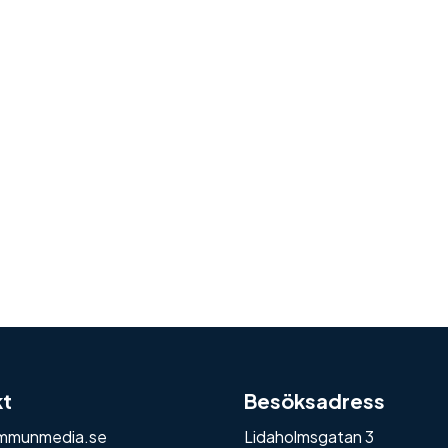
kt
Besöksadress
mmunmedia.se
Lidaholmsgatan 3