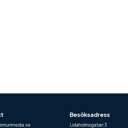
kt
Besöksadress
mmunmedia.se
Lidaholmsgatan 3