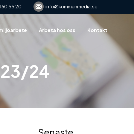
160 55 20
info@kommunmedia.se
miljöarbete
Arbeta hos oss
Kontakt
e 23/24
Senaste