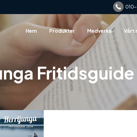
010-
Hem
Produkter
Medverka
Vårt 
unga Fritidsguid