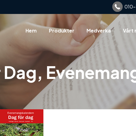
010-
Hem
Produkter
Medverka
Vårt 
ör Dag, Eveneman