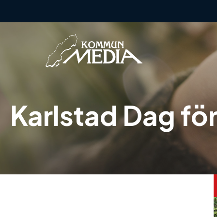
Hoppa
till
innehåll
Karlstad Dag f