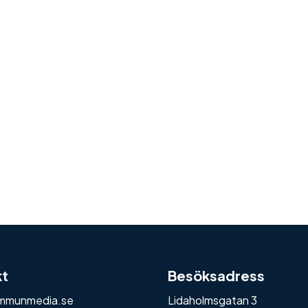
kt
Besöksadress
mmunmedia.se
Lidaholmsgatan 3