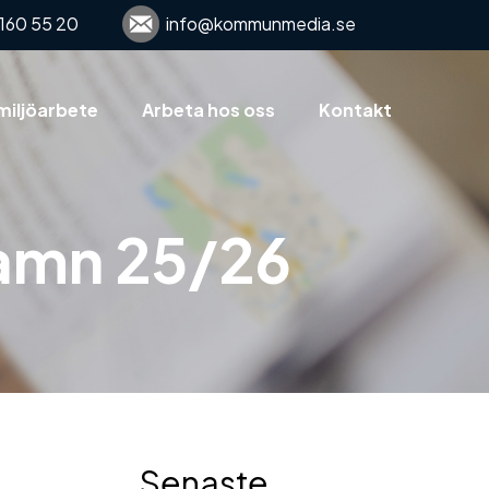
160 55 20
info@kommunmedia.se
miljöarbete
Arbeta hos oss
Kontakt
hamn 25/26
Senaste