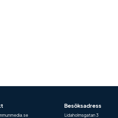
kt
Besöksadress
mmunmedia.se
Lidaholmsgatan 3