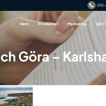
010-
Hem
Produkter
Medverka
Vårt 
ch Göra – Karls