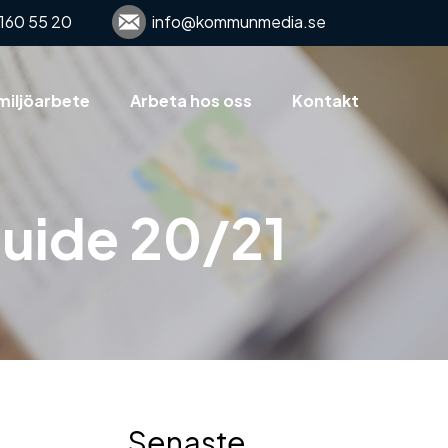
160 55 20
info@kommunmedia.se
miljöarbete
Arbeta hos oss
Kontakt
guide 20/21
Senaste