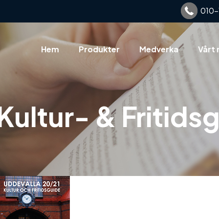
010-
Hem
Produkter
Medverka
Vårt 
Kultur- & Fritids