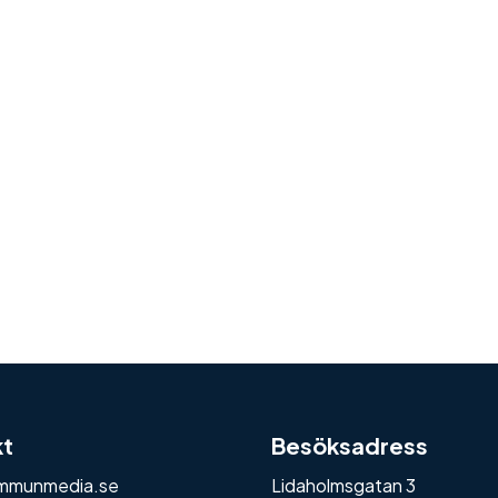
kt
Besöksadress
mmunmedia.se
Lidaholmsgatan 3