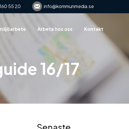
160 55 20
info@kommunmedia.se
miljöarbete
Arbeta hos oss
Kontakt
guide 16/17
Senaste