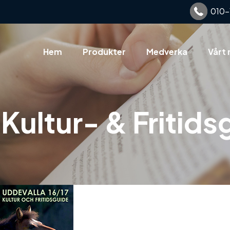
010-
Hem
Produkter
Medverka
Vårt 
Kultur- & Fritids