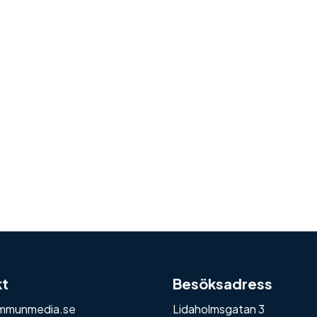
kt
Besöksadress
mmunmedia.se
Lidaholmsgatan 3