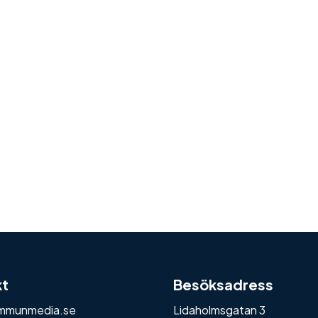
kt
Besöksadress
mmunmedia.se
Lidaholmsgatan 3