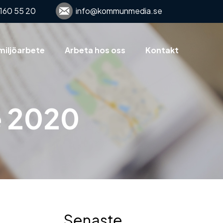
160 55 20
info@kommunmedia.se
miljöarbete
Arbeta hos oss
Kontakt
de 2020
Senaste