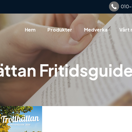
010-
Hem
Produkter
Medverka
Vårt 
ättan Fritidsgui