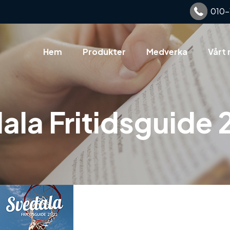
010-
Hem
Produkter
Medverka
Vårt 
ala Fritidsguide 