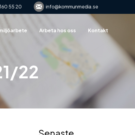
160 55 20
info@kommunmedia.se
miljöarbete
Arbeta hos oss
Kontakt
21/22
Senaste