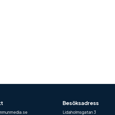
kt
Besöksadress
mmunmedia.se
Lidaholmsgatan 3