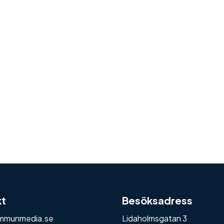
kt
Besöksadress
mmunmedia.se
Lidaholmsgatan 3