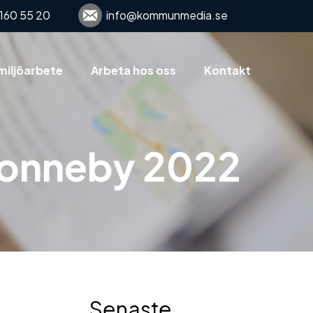
160 55 20
info@kommunmedia.se
miljöarbete
Arbeta hos oss
Kontakt
 Ronneby 2022
Senaste