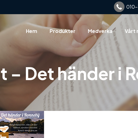
010-
Hem
Produkter
Medverka
Vårt 
 – Det händer i