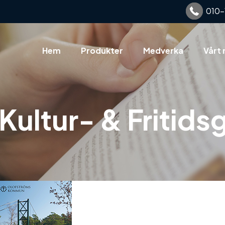
010-
Hem
Produkter
Medverka
Vårt 
Kultur- & Fritids