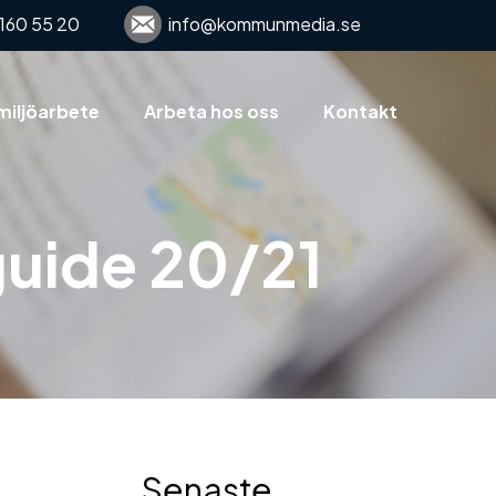
160 55 20
info@kommunmedia.se
miljöarbete
Arbeta hos oss
Kontakt
guide 20/21
Senaste