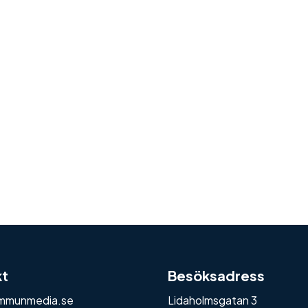
kt
Besöksadress
mmunmedia.se
Lidaholmsgatan 3