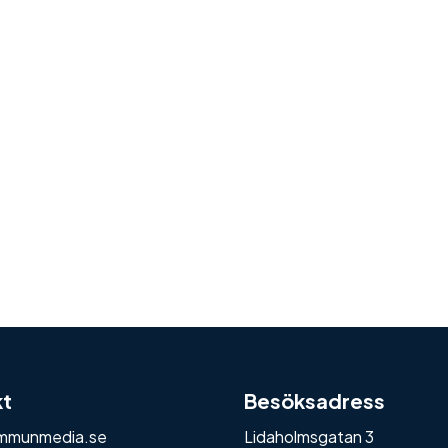
kt
Besöksadress
mmunmedia.se
Lidaholmsgatan 3