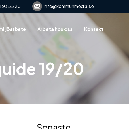
160 55 20
info@kommunmedia.se
miljöarbete
Arbeta hos oss
Kontakt
guide 19/20
Senaste