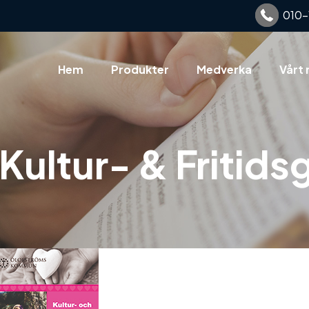
010-
Hem
Produkter
Medverka
Vårt 
Kultur- & Fritids