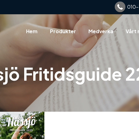
010-
Hem
Produkter
Medverka
Vårt 
jö Fritidsguide 