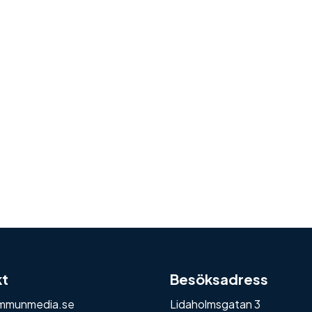
kt
Besöksadress
mmunmedia.se
Lidaholmsgatan 3