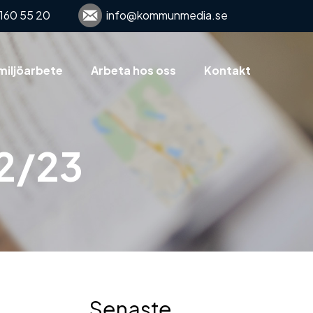
160 55 20
info@kommunmedia.se
miljöarbete
Arbeta hos oss
Kontakt
22/23
Senaste