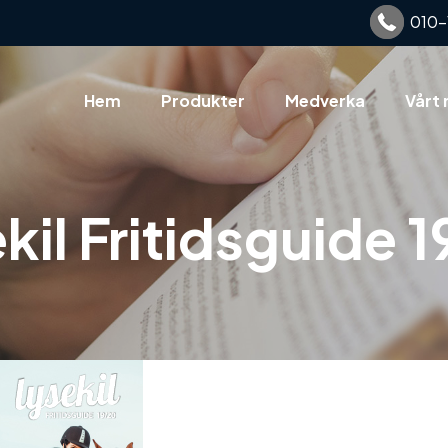
010-
Hem
Produkter
Medverka
Vårt 
kil Fritidsguide 