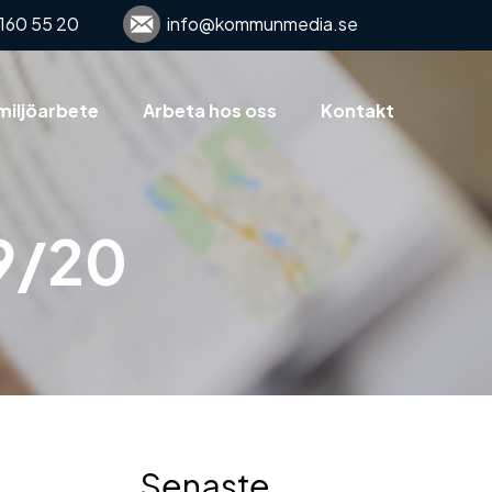
160 55 20
info@kommunmedia.se
miljöarbete
Arbeta hos oss
Kontakt
19/20
Senaste