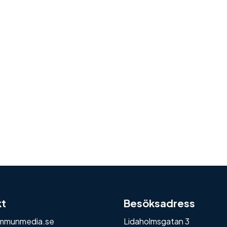
kt
Besöksadress
mmunmedia.se
Lidaholmsgatan 3