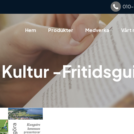
010-
Hem
Produkter
Medverka
Vårt 
Kultur -Fritidsgu