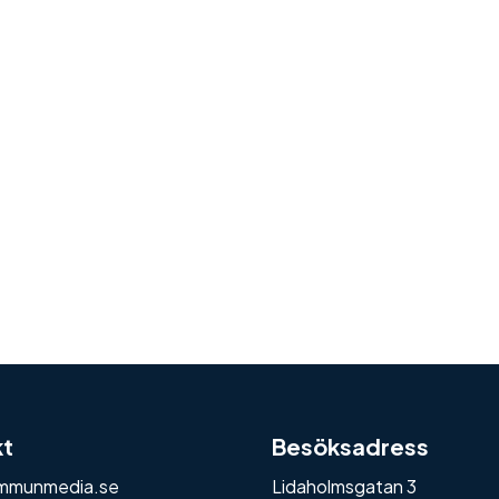
kt
Besöksadress
mmunmedia.se
Lidaholmsgatan 3