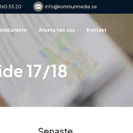
160 55 20
info@kommunmedia.se
miljöarbete
Arbeta hos oss
Kontakt
ide 17/18
Senaste