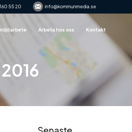
160 55 20
info@kommunmedia.se
miljöarbete
Arbeta hos oss
Kontakt
 2016
Senaste