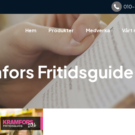
010-
Hem
Produkter
Medverka
Vårt 
fors Fritidsguide