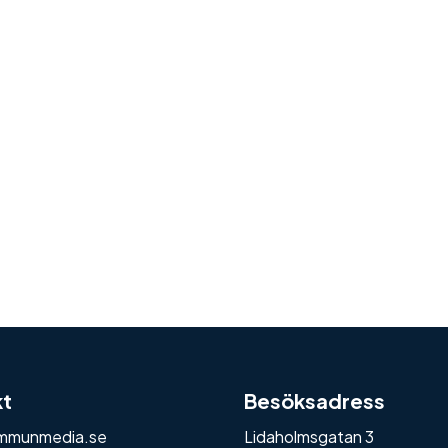
kt
Besöksadress
mmunmedia.se
Lidaholmsgatan 3