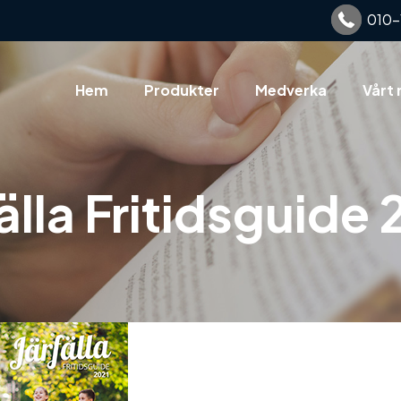
010-
Hem
Produkter
Medverka
Vårt 
älla Fritidsguide