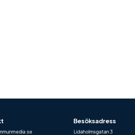
kt
Besöksadress
mmunmedia.se
Lidaholmsgatan 3