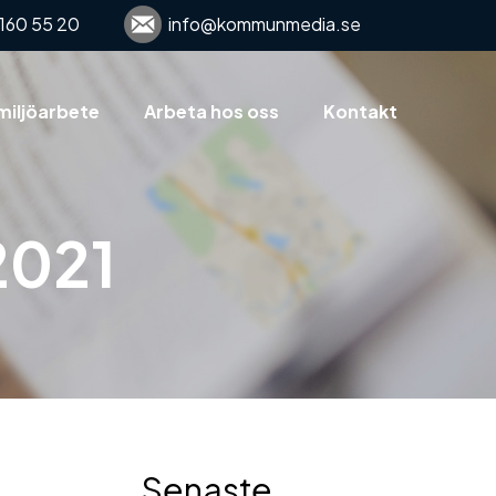
160 55 20
info@kommunmedia.se
miljöarbete
Arbeta hos oss
Kontakt
 2021
Senaste