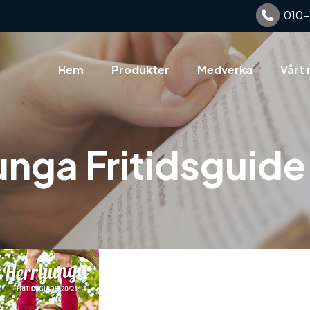
010-
Hem
Produkter
Medverka
Vårt 
unga Fritidsguid