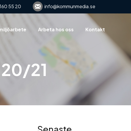
160 55 20
info@kommunmedia.se
miljöarbete
Arbeta hos oss
Kontakt
e 20/21
Senaste