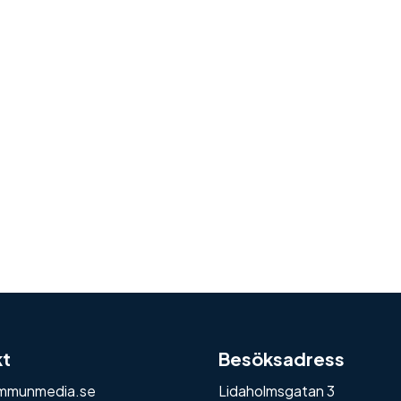
kt
Besöksadress
mmunmedia.se
Lidaholmsgatan 3