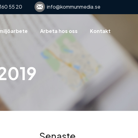
160 55 20
info@kommunmedia.se
miljöarbete
Arbeta hos oss
Kontakt
2019
Senaste