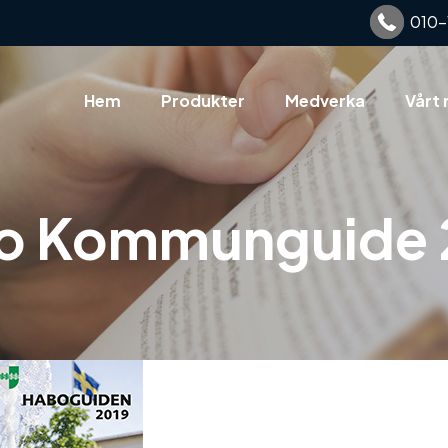
010-
Hem
Produkter
Medverka
Vårt 
o Kommunguide 