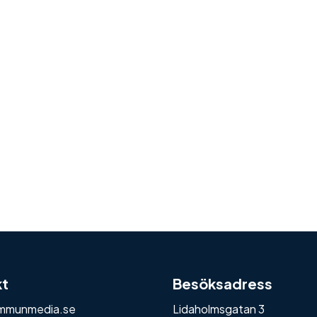
kt
Besöksadress
mmunmedia.se
Lidaholmsgatan 3