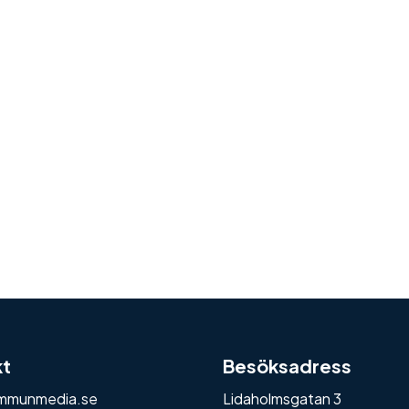
kt
Besöksadress
mmunmedia.se
Lidaholmsgatan 3