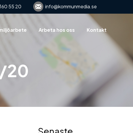
160 55 20
info@kommunmedia.se
miljöarbete
Arbeta hos oss
Kontakt
9/20
Senaste