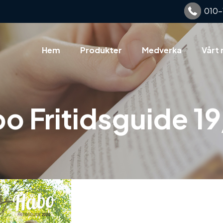
010-
Hem
Produkter
Medverka
Vårt 
o Fritidsguide 1