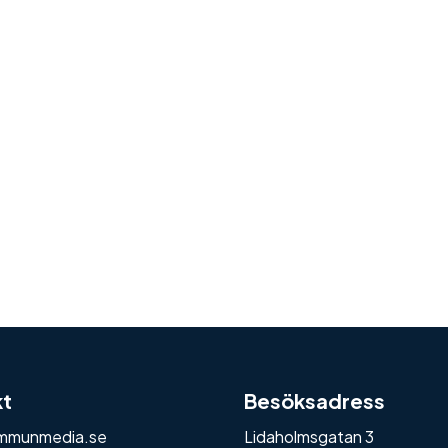
kt
Besöksadress
mmunmedia.se
Lidaholmsgatan 3