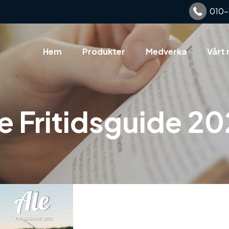
010-
Hem
Produkter
Medverka
Vårt 
e Fritidsguide 2