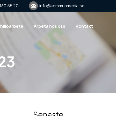
160 55 20
info@kommunmedia.se
miljöarbete
Arbeta hos oss
Kontakt
023
Senaste