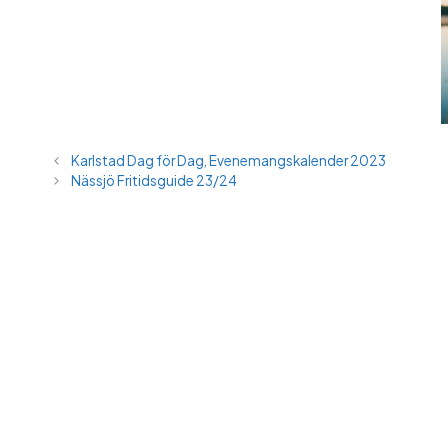
Karlstad Dag för Dag, Evenemangskalender 2023
Nässjö Fritidsguide 23/24